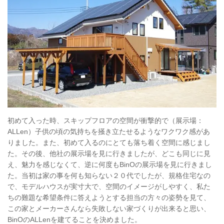
初めて入った時、スキップフロアの空間が衝撃的で（展示場：
ALLen）子供の頃の気持ちを掻き立たせるようなワクワク感があ
りました。また、初めて入るのにとても落ち着く空間に感じまし
た。その後、他社の展示場を見に行きましたが、どこも同じに見
え、魅力を感じなくて、逆に何度もBinOの展示場を見に行きまし
た。当初は家の事を何も知らない２０代でしたが、規格住宅なの
で、モデルハウスが実寸大で、空間のイメージがしやすく、私た
ちの難題な希望条件に答えようとする担当の方々の姿勢を見て、
この家とメーカーさんなら失敗しない家づくりが出来ると思い、
BinOのALLenを建てることを決めました。