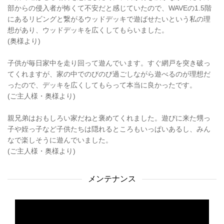
部からの侵入者が怖くて不安だと感じていたので、WAVEの1.5階
にあるリビングと繋がるウッドデッキで遊ばせたいという私の理
想があり、ウッドデッキを広くしてもらいました。
(奥様より)
子供が毎日家中を走り回って遊んでいます。すぐ網戸を突き破っ
てくれますが、家の中でのびのび過ごしながら遊べるのが理想だ
ったので、デッキを広くしてもらって本当に良かったです。
(ご主人様・奥様より)
親兄弟はおもしろい家だねと褒めてくれました。遊びに来た甥っ
子や姪っ子など子供たちは隠れるところもいっぱいあるし、みん
なで楽しそうに遊んでいました。
(ご主人様・奥様より)
メンテナンス