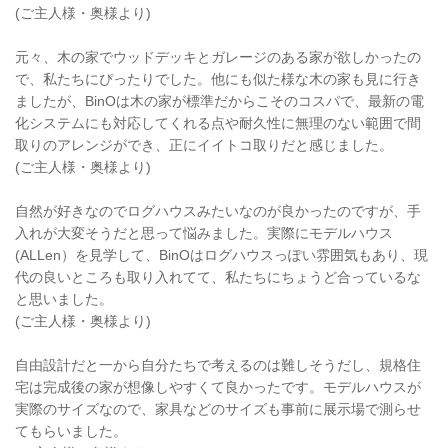
(ご主人様・奥様より)
元々、木の家でウッドデッキとガレージのある家が欲しかったの
で、私たちにぴったりでした。他にも似た様な木の家も見に行き
ましたが、BinOは木の家が標準だからこそのコスパで、最新の電
化システムにも対応してくれる点や耐久性に無理のない範囲で間
取りのアレンジができ、正にイイトコ取りだと感じました。
(ご主人様・奥様より)
自然が好きなのでログハウスみたいなのが良かったのですが、手
入れが大変そうだと思って悩みました。実際にモデルハウス
(ALLen）を見学して、BinOはログハウスっぽい雰囲気もあり、現
代の良いところも取り入れてて、私たちにちょうど合っているな
と思いました。
(ご主人様・奥様より)
自由設計だと一から自分たちで考えるのは難しそうだし、規格住
宅は完成後の家が想像しやすくて良かったです。モデルハウスが
実際のサイズなので、家具などのサイズも事前に展示場で測らせ
てもらいました。